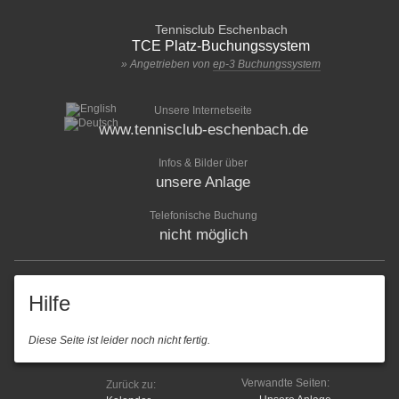
Tennisclub Eschenbach
TCE Platz-Buchungssystem
» Angetrieben von
ep-3 Buchungssystem
Unsere Internetseite
www.tennisclub-eschenbach.de
Infos & Bilder über
unsere Anlage
Telefonische Buchung
nicht möglich
Hilfe
Diese Seite ist leider noch nicht fertig.
Verwandte Seiten:
Zurück zu: